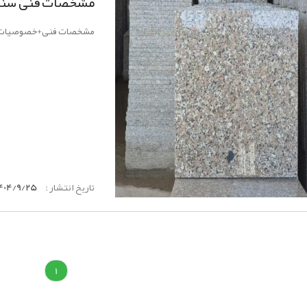
مشخصات فنی سنگ گ
مشخصات فنی+خصوصیات +ق
تاریخ انتشار :
404/9/25
1