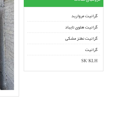
گرانیت مروارید
گرانیت هلوی تایباد
گرانیت نطنز مشکی
گرانیت
SK' KLH