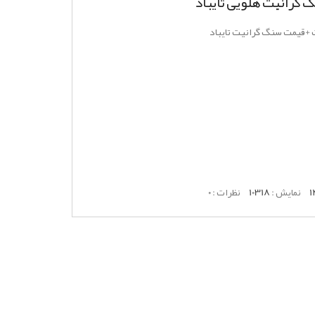
رانیت هلویی تایباد
یمت سنگ گرانیت تایباد
1
نمایش :
10318
نظرات :
0