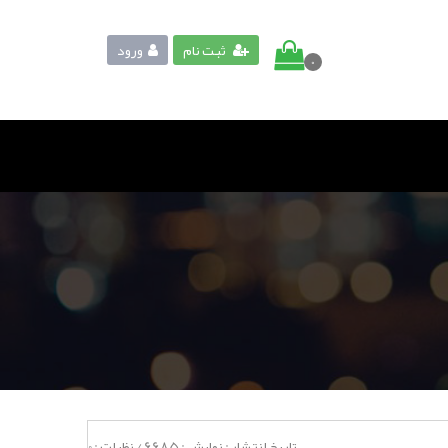
ثبت نام
ورود
0
تاریخ انتشار :
نمایش :
6685
/
نظرات :
0