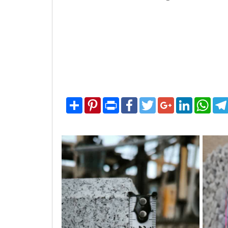
Share
Pinterest
Print
Facebook
Twitter
Google+
LinkedIn
What