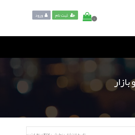
ثبت نام
ورود
0
بازار
تاریخ انتشار :
نمایش :
417
/
نظرات :
0