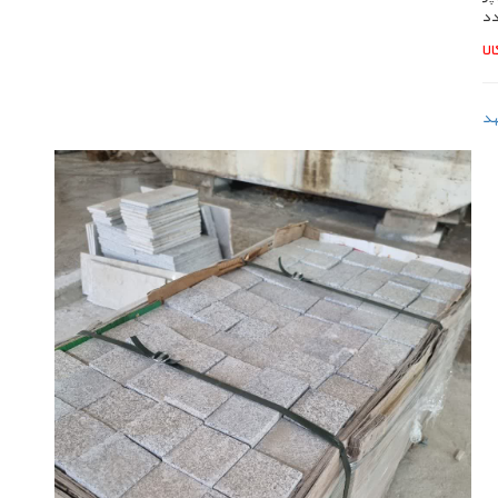
دد
لا
هد