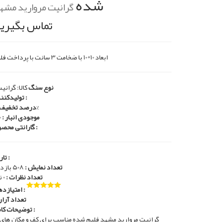
شده
گرانیت مروارید مشه
تماس بگیری
ابعاد 10*10 با ضخامت 3 سانت با پرداخت فلیم
: نوع سنگ
کالا: گرانی
تولیدکننده :
0%
درصد تخفیف 
موجودی انبار :
0
گارانتی محصول :
تاریخ :
تعداد نمایش :
508 بازدید
تعداد نظرات :
0 نظر
امتیازدهی :
تعداد آرار 
توضیحات کامل :
گرانیت مروارید مشهد فلیم شده مناسب برای کف و مکان های 