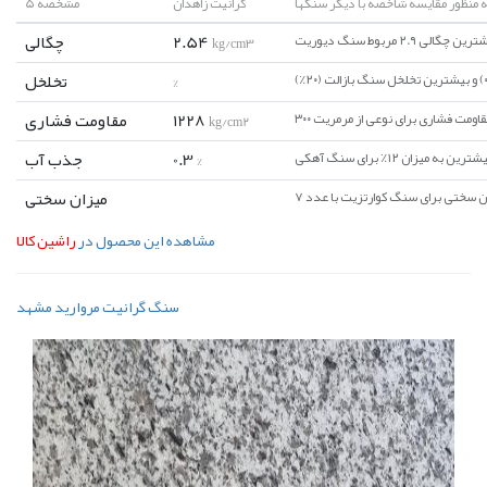
ه منظور مقایسه شاخصه با دیگر سنگها
گرانیت زاهدان
5 مشخصه
2.54
چگالی
kg/cm3
تخلخل
%
1228
مقاومت فشاری
kg/cm2
0.3
جذب آب
%
میزان سختی
مشاهده این محصول در
راشین کالا
سنگ گرانیت مروارید مشهد