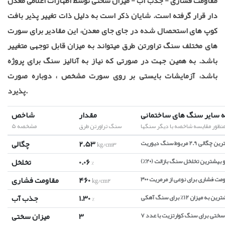
مقاومت فشاری - جذب آب - میزان سختی توسط اظهارات اعلامی معدن
دار قرار گرفته است. شایان ذکر است به دلیل ذات تغییر پذیر بافت
کوپ های استحصال شده در جای جای معدن، این مقادیر برای سورت
های مختلف سنگ تراورتن طرق میتواند به میزان قابل توجهی متغییر
باشد. به همین جهت در صورتی که نیاز به آنالیز سنگ برای پروژه
باشد، آزمایشات بایستی بر روی سورت مشخص ، دوباره صورت
پذیرد.
 سایر سنگ های ساختمانی
مقدار
شاخص
منظور مقایسه شاخصه با دیگر سنگها
سنگ تراورتن طرق
5 مشخصه
2.53
چگالی
kg/cm3
0.06
تخلخل
%
460
مقاومت فشاری
kg/cm2
1.30
جذب آب
%
3
میزان سختی