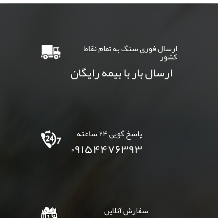
ارسال فوری سنگ به تمام نقاط
کشور
ارسال بار با بیمه رایگان
پاسخ گويي 24 ساعته
09154476393
سفارش آنلاين