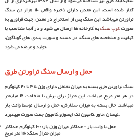
سعیدآباد طرق نیز شناخته می‌شود و از سال ۱۳۸۴ بهره‌برداری از آن
آغاز شده است. این معدن دارای ذخیره واقعی ۱۱۰ هزار تن سنگ
تراورتن می‌باشد. این سنگ پس از استخراج در معدن، جهت فراوری به
صورت
کوپ سنگ
به کارخانه ها ارسال می شود و در آنجا متناسب با
کیفیت و مشخصه های سنگ، در دسته و سورت بندی های گوناگون،
تولید و عرضه می شود.
حمل و ارسال سنگ تراورتن طرق
سنگ تراورتن طرق بسته به میزان تخلخل دارای وزن ۳۵ تا ۴۰ کیلوگرم
در هر متر مربع میباشد. این متراژ برای برش با ضخامت ۱۶ میلیمتر
میباشد. حال بسته به میزان سفارش، حمل و ارسال توسط وانت بار
,نیسان ,خاور ,کامیون تک ,ایسوزو ,کامیون جفت صورت میپذیرد.
حمل با وانت بار - حداکثر میزان وزن بار: 600 کیلوگرم, حداکثر
میزان متراژ سنگ: 15 متر مربع