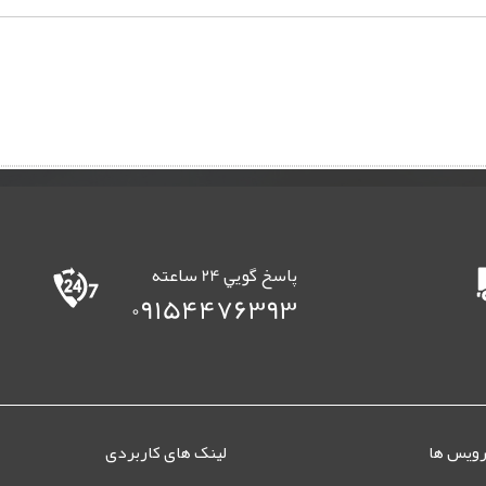
پاسخ گويي 24 ساعته
09154476393
رویس ها
لینک های کاربردی