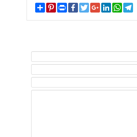
Share
Pinterest
Print
Facebook
Twitter
Google+
LinkedIn
WhatsA
T