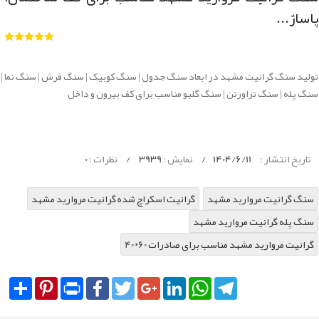
پاساژ...
تولید سنگ گرانیت مشهد در ابعاد سنگ جدول | سنگ کوبیک | سنگ فرش | سنگ نما |
سنگ پله | سنگ تراورتن | سنگ گلبو مناسب برای کف بیرون و داخل
تاریخ انتشار :
1404/6/11
/
نمایش :
3939
/
نظرات :
0
سنگ گرانیت مروارید مشهد
گرانیت اسکراچ شده گرانیت مروارید مشهد
سنگ پله گرانیت مروارید مشهد
40*60 گرانیت مروارید مشهد مناسب برای صادرات
Share
Pinterest
Print
Facebook
Twitter
Google+
LinkedIn
WhatsApp
Telegram